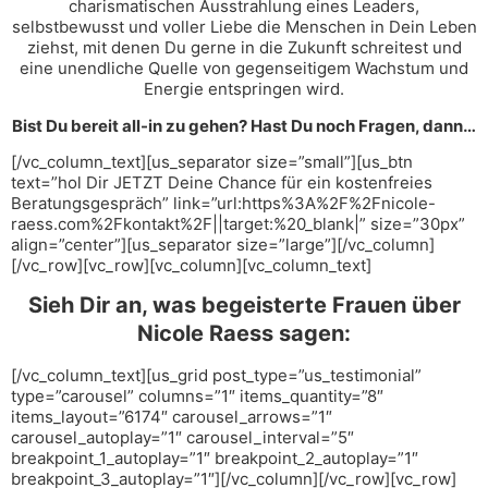
charismatischen Ausstrahlung eines Leaders,
selbstbewusst und voller Liebe die Menschen in Dein Leben
ziehst, mit denen Du gerne in die Zukunft schreitest und
eine unendliche Quelle von gegenseitigem Wachstum und
Energie entspringen wird.
Bist Du bereit all-in zu gehen? Hast Du noch Fragen, dann…
[/vc_column_text][us_separator size=”small”][us_btn
text=”hol Dir JETZT Deine Chance für ein kostenfreies
Beratungsgespräch” link=”url:https%3A%2F%2Fnicole-
raess.com%2Fkontakt%2F||target:%20_blank|” size=”30px”
align=”center”][us_separator size=”large”][/vc_column]
[/vc_row][vc_row][vc_column][vc_column_text]
Sieh Dir an, was begeisterte Frauen über
Nicole Raess sagen:
[/vc_column_text][us_grid post_type=”us_testimonial”
type=”carousel” columns=”1″ items_quantity=”8″
items_layout=”6174″ carousel_arrows=”1″
carousel_autoplay=”1″ carousel_interval=”5″
breakpoint_1_autoplay=”1″ breakpoint_2_autoplay=”1″
breakpoint_3_autoplay=”1″][/vc_column][/vc_row][vc_row]