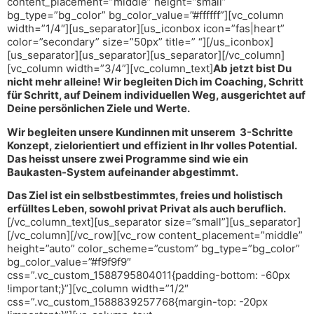
content_placement=”middle” height=”small”
bg_type=”bg_color” bg_color_value=”#ffffff”][vc_column
width=”1/4″][us_separator][us_iconbox icon=”fas|heart”
color=”secondary” size=”50px” title=” “][/us_iconbox]
[us_separator][us_separator][us_separator][/vc_column]
[vc_column width=”3/4”][vc_column_text]
Ab jetzt bist Du
nicht mehr alleine! Wir begleiten Dich im Coaching, Schritt
für Schritt, auf Deinem individuellen Weg, ausgerichtet auf
Deine persönlichen Ziele und Werte.
Wir begleiten unsere Kundinnen mit unserem 3-Schritte
Konzept, zielorientiert und effizient in Ihr volles Potential.
Das heisst unsere zwei Programme sind wie ein
Baukasten-System aufeinander abgestimmt.
Das Ziel ist ein selbstbestimmtes, freies und holistisch
erfülltes Leben, sowohl privat Privat als auch beruflich.
[/vc_column_text][us_separator size=”small”][us_separator]
[/vc_column][/vc_row][vc_row content_placement=”middle”
height=”auto” color_scheme=”custom” bg_type=”bg_color”
bg_color_value=”#f9f9f9″
css=”.vc_custom_1588795804011{padding-bottom: -60px
!important;}”][vc_column width=”1/2″
css=”.vc_custom_1588839257768{margin-top: -20px