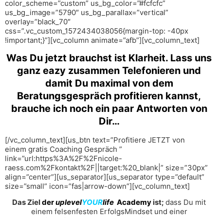
color_scheme=”custom” us_bg_color=”#fcfcfc”
us_bg_image=”5790″ us_bg_parallax=”vertical”
overlay=”black_70″
css=”.vc_custom_1572434038056{margin-top: -40px
!important;}”][vc_column animate=”afb”][vc_column_text]
Was Du jetzt brauchst ist Klarheit.
Lass uns
ganz eazy zusammen Telefonieren und
damit Du maximal von dem
Beratungsgespräch profitieren kannst,
brauche ich noch ein paar Antworten von
Dir…
[/vc_column_text][us_btn text=”Profitiere JETZT von
einem gratis Coaching Gespräch ”
link=”url:https%3A%2F%2Fnicole-
raess.com%2Fkontakt%2F||target:%20_blank|” size=”30px”
align=”center”][us_separator][us_separator type=”default”
size=”small” icon=”fas|arrow-down”][vc_column_text]
Das Ziel
der
uplevel
YOUR
life
Academy
ist;
dass Du mit
einem felsenfesten ErfolgsMindset und einer