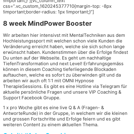
!important;}”][vc_column_text
css=”.vc_custom_1620245377710{margin-top: -8px
!important;border-radius: 1px !important;}”]
8 week MindPower Booster
Wir arbeiten hier intensivst mit MentalTechniken aus dem
Hochleistungssport mit welchen schon viele Kunden die
Veränderung erreicht haben, welche sie sich schon lange
erwünscht haben. Kundenstimmen über die Erfolge findest
Du unten auf der Webseite. Es geht um nachhaltige
TiefenTransformation und next Level!
Erfahrungsgemäss
können in diesem Coaching tieferliegende Blockaden
auftauchen, welche es sofort zu überwinden gilt und da
arbeiten wir auch oft 1:1 mit OMNI Hypnose
TherapieSessions. Es gibt es eine Hotline via Telegram für
aktuelle persönliche Fragen und unsere VIP Coaching &
Support Facebook Gruppe.
1 x pro Woche gibt es eine live Q & A (Fragen- &
AntworteRunde) in der Gruppe, in welchem wir die kleinen
und grossen Fortschritte und Erfolge feiern und es gibt
weiteren Content zu einem aktuellen Thema.