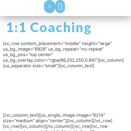
über Nicole
Mindset & Energie Mentoring
Events & Retreats
1:1 Coaching
[vc_row content_placement=”middle” height=”large”
us_bg_image=”6928″ us_bg_repeat=”no-repeat”
us_bg_pos=”top center”
us_bg_overlay_color=”rgba(86,202,250,0.84)”][vc_column]
[us_separator size=”small”][vc_column_text]
Das persönliche
Coaching
[/vc_column_text][us_single_image image=”6214″
size=”medium” align=”center”][/vc_column][/vc_row]
[vc_row][vc_column][/vc_column][/vc_row][vc_row