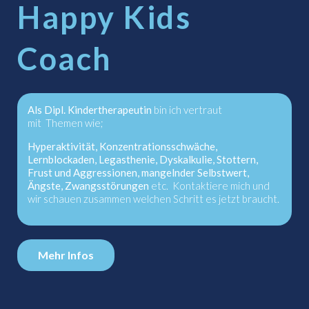
Happy Kids
Coach
Als Dipl. Kindertherapeutin
bin ich vertraut
mit Themen wie;
Hyperaktivität, Konzentrationsschwäche,
Lernblockaden, Legasthenie, Dyskalkulie, Stottern,
Frust und
Aggressionen, mangelnder Selbstwert,
Ängste, Zwangsstörungen
etc. Kontaktiere mich und
wir schauen zusammen welchen Schritt es jetzt braucht.
Mehr Infos