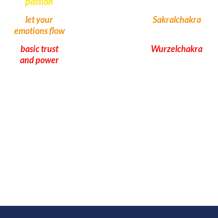
passion
let your
Sakral­chakra
emotions flow
basic trust
Wurzel­chakra
and power