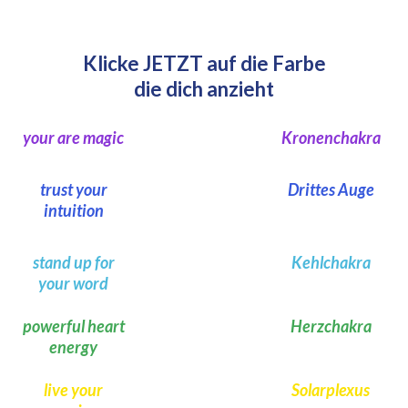
Klicke JETZT auf die Farbe
die dich anzieht
your are magic
Kronen­chakra
trust your
Drittes Auge
intuition
stand up for
Kehl­chakra
your word
powerful heart
Herz­chakra
energy
live your
Solar­plexus