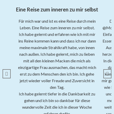
Eine Reise zum inneren zu mir selbst
Für mich war und ist es eine Reise durch mein
Di
Leben. Eine Reise zum inneren zu mir selbst.
@Moinh
Ich habe gelernt und erfahren wie ich mit mir
Einfac
ins Reine kommen kann und dass ich nur dann
Essen 
meine maximale Strahlkraft habe, von innen
Ausf
nach außen. Ich habe gelernt, mich zu lieben
herzer
mit all den kleinen Macken die mich als
In die
einzigartige Frau ausmachen, das macht mich
das
erst zu dem Menschen den ich bin. Ich gehe
kommu
jetzt wieder voller Freude und Zuversicht in
mir gut
den Tag.
wie ic
Ich habe gelernt tiefer in die Dankbarkeit zu
und 
gehen und ich bin so dankbar für diese
meh
wundervolle Zeit die ich in dieser Woche
weite
erfahren durfte.
sond