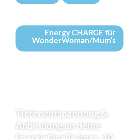
Energy CHARGE für
WonderWoman/Mum’s
Tiefenentspannung &
Anbindung an deine
EnergieQuelle (max. 10