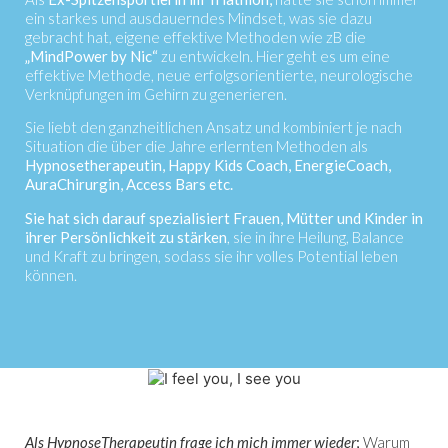
ein starkes und ausdauerndes Mindset, was sie dazu
gebracht hat, eigene effektive Methoden wie zB die
„MindPower by Nic“
zu entwickeln. Hier geht es um eine
effektive Methode, neue erfolgsorientierte, neurologische
Verknüpfungen im Gehirn zu generieren.
Sie liebt den ganzheitlichen Ansatz und kombiniert je nach
Situation die über die Jahre erlernten Methoden als
Hypnosetherapeutin, Happy Kids Coach, EnergieCoach,
AuraChirurgin, Access Bars etc.
S
ie hat sich darauf spezialisiert Frauen, Mütter und Kinder in
ihrer Persönlichkeit zu stärken
, sie in ihre Heilung, Balance
und Kraft zu bringen, sodass sie ihr volles Potential leben
können.
Als HypnoseTherapeutin frage ich mich immer wieder
;
Warum