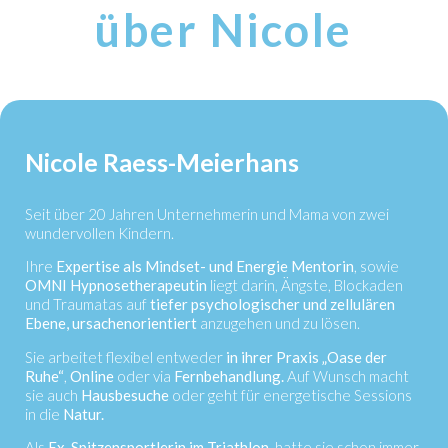
über Nicole
Nicole Raess-Meierhans
Seit über 20 Jahren Unternehmerin und Mama von zwei
wundervollen Kindern.
Ihre
Expertise als Mindset- und Energie Mentorin
, sowie
OMNI Hypnosetherapeutin
liegt darin, Ängste, Blockaden
und Traumatas auf
tiefer psychologischer und zellulären
Ebene, ursachenorientiert
anzugehen und zu lösen.
Sie arbeitet flexibel entweder
in ihrer Praxis „Oase der
Ruhe“
,
Online
oder via
Fernbehandlung.
Auf Wunsch macht
sie auch
Hausbesuche
oder geht für energetische Sessions
in die
Natur.
Als
Ex-Spitzensportlerin im Triathlon,
hatte sie schon immer