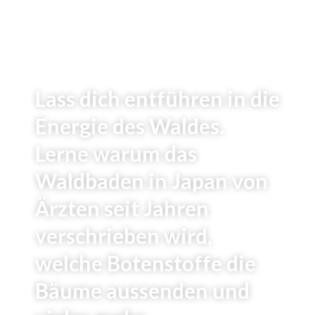
Lass dich entführen in die
Energie des Waldes.
Lerne warum das
Waldbaden in Japan von
Ärzten seit Jahren
verschrieben wird,
welche Botenstoffe die
Bäume aussenden und